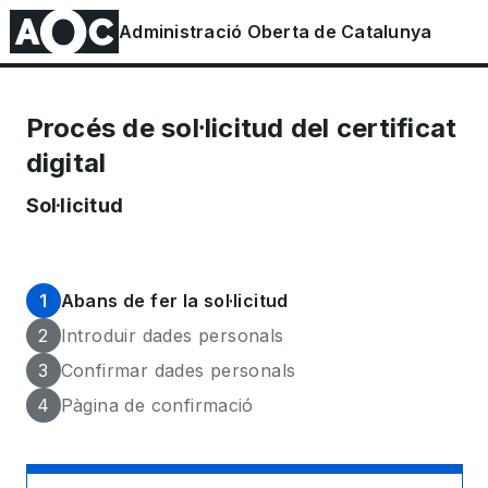
Saltar
Administració Oberta de Catalunya
al
contingut
principal
Procés de sol·licitud del certificat
digital
Sol·licitud
1
Abans de fer la sol·licitud
2
Introduir dades personals
3
Confirmar dades personals
4
Pàgina de confirmació