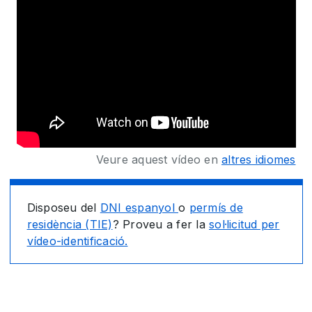
Veure aquest vídeo en
altres idiomes
Disposeu del
DNI espanyol
o
permís de
residència (TIE)
? Proveu a fer la
sol·licitud per
vídeo-identificació.