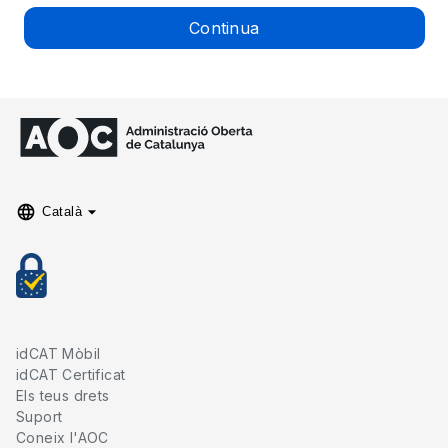
Continua
language
arrow_drop_down
Català
idCAT Mòbil
idCAT Certificat
Els teus drets
Suport
Coneix l'AOC